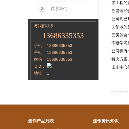
等工程的
联系我们
务管理经
公司现已
与我们联系:
关领域的
13686335353
完美源自
不断学习
手机：
13686335353
公司拥有
手机：
13686335353
解决方案
微信：
13686335353
ＱＱ：
山东中心
地址：
1
焦作产品列表
焦作资讯知识