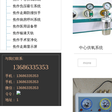
焦作负压吸引系统
焦作走廊防撞扶手
焦作病房呼叫系统
焦作医用设备带
焦作输液天轨
焦作手术室净化
焦作走廊显示屏
中心供氧系统
与我们联系:
more
13686335353
手机：
13686335353
手机：
13686335353
微信：
13686335353
ＱＱ：
地址：
1