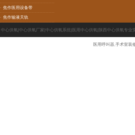
焦作医用设备带
·
焦作输液天轨
·
中心供氧|中心供氧厂家|中心供氧系统|医用中心供氧|陕西中心供氧专业
医用呼叫器,手术室装